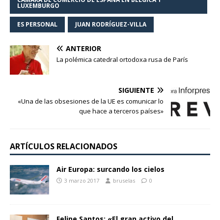
LUXEMBURGO
ES PERSONAL
JUAN RODRÍGUEZ-VILLA
ANTERIOR
La polémica catedral ortodoxa rusa de París
SIGUIENTE
«Una de las obsesiones de la UE es comunicar lo
que hace a terceros países»
ARTÍCULOS RELACIONADOS
Air Europa: surcando los cielos
3 marzo 2017
bruselas
0
Felipe Santos: «El gran activo del