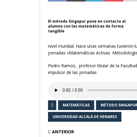
la cultura y el veran
El método Singapur pone en contacto al
alumno con las matemáticas de forma
tangible
nivel mundial. Hace unas semanas tuvieron lu
jornadas «Matemáticas Activas. Metodología 
Pedro Ramos, profesor titular de la Facultad
impulsor de las jornadas.
MATEMÁTICAS
MÉTODO SINGAPU
UNIVERSIDAD ALCALÁ DE HENARES
ANTERIOR