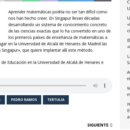
C
U
o
AGENDA CULTURAL
Aprender matemáticas podría no ser tan difícil como
U
nos han hecho creer. En Singapur llevan décadas
«
desarrollando un sistema de conocimiento concreto
c
de las ciencias exactas que lo ha convertido en uno de
los primeros países de enseñanza de matemáticas a
E
gar en la Universidad de Alcalá de Henares de Madrid las
«
Singapur», que quiere implantar allí este método.
L
 de Educación en la Universidad de Alcalá de Henares e
S
A
r
M
m
R
PEDRO RAMOS
TERTULIA
H
E
a
SIGUIENTE