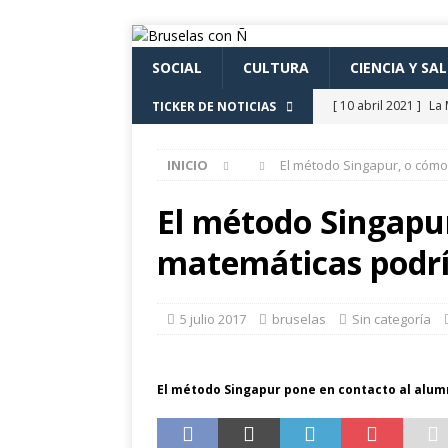
SOCIAL
CULTURA
CIENCIA Y SA
[ 10 abril 2021 ]
La 
TICKER DE NOTICIAS
POLÍTICA
INICIO
El método Singapur, o cómo
[ 24 julio 2026 ]
La 
Cine».
CULTURA
El método Singapu
[ 24 julio 2026 ]
Los
matemáticas podría
actividades cultural
[ 24 julio 2026 ]
El 
5 julio 2017
bruselas
Sin categoría
eclipse solar de ag
[ 24 julio 2026 ]
Con
El método Singapur pone en contacto al alum
Fuentes
CULTUR
[ 24 julio 2026 ]
Un 