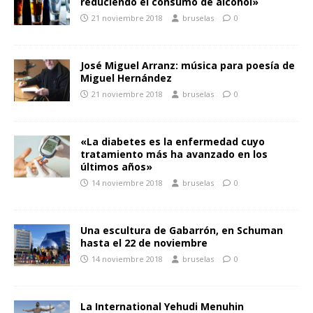
reduciendo el consumo de alcohol»
21 noviembre 2018
bruselas
0
José Miguel Arranz: música para poesía de
Miguel Hernández
21 noviembre 2018
bruselas
0
«La diabetes es la enfermedad cuyo
tratamiento más ha avanzado en los
últimos años»
14 noviembre 2018
bruselas
0
Una escultura de Gabarrón, en Schuman
hasta el 22 de noviembre
14 noviembre 2018
bruselas
0
La International Yehudi Menuhin