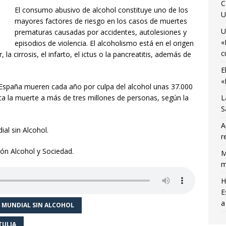
C
El consumo abusivo de alcohol constituye uno de los
U
mayores factores de riesgo en los casos de muertes
U
prematuras causadas por accidentes, autolesiones y
«
episodios de violencia. El alcoholismo está en el origen
c
cirrosis, el infarto, el ictus o la pancreatitis, además de
E
«
 España mueren cada año por culpa del alcohol unas 37.000
oca la muerte a más de tres millones de personas, según la
L
S
A
al sin Alcohol.
r
ón Alcohol y Sociedad.
M
m
H
E
a
A MUNDIAL SIN ALCOHOL
TULIA