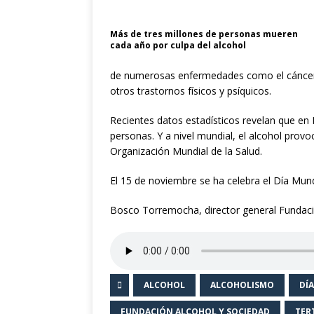
Cine».
CULTURA
Más de tres millones de personas mueren
cada año por culpa del alcohol
de numerosas enfermedades como el cáncer, la 
otros trastornos físicos y psíquicos.
Recientes datos estadísticos revelan que en
personas. Y a nivel mundial, el alcohol prov
Organización Mundial de la Salud.
El 15 de noviembre se ha celebra el Día Mundi
Bosco Torremocha, director general Fundaci
ALCOHOL
ALCOHOLISMO
DÍ
FUNDACIÓN ALCOHOL Y SOCIEDAD
TER