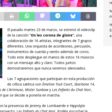
r
M
m
H
El pasado martes 23 de marzo, se estrenó el videoclip
E
de la canción “
On les corona de gloire”
, una
a
colaboración de 16 artistas, integrantes de 7 grupos
diferentes. Una orquesta de acordeones, percusión,
instrumentos de cuerda y viento además de coros.
Todo este despliegue en manos de estos 16 músicos
con un mensaje alto y claro: Todos juntos
demostraremos que nunca seremos silenciados.
Las 7 agrupaciones que participan en esta producción
de crítica satírica son
Émeline Tout Court
,
Skarbone 14
,
 de L’Artimuse
,
Mister Sunbow
y L
es Enfants du Chat Noir
,
 el que se decide a ponerla en marcha.
n la presencia de Jeremy de Lombaerde e Hippolyte
 proyecto: L
es Enfants du Chat Noir
. Podéis escuchar la