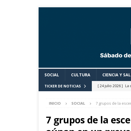
SOCIAL
CULTURA
CIENCIA Y SA
[ 24 julio 2026 ]
La 
TICKER DE NOTICIAS
Cine».
CULTURA
INICIO
SOCIAL
7 grupos de la esce
[ 24 julio 2026 ]
Los
actividades cultural
7 grupos de la esc
[ 24 julio 2026 ]
El 