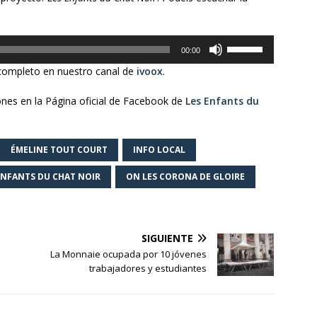
Utiliza
00:00
las
completo en nuestro canal de
ivoox
.
teclas
de
nes en la Página oficial de Facebook de
Les Enfants du
flecha
arriba/abajo
para
ÉMELINE TOUT COURT
INFO LOCAL
aumentar
o
ENFANTS DU CHAT NOIR
ON LES CORONA DE GLOIRE
disminuir
el
volumen.
SIGUIENTE
La Monnaie ocupada por 10 jóvenes
trabajadores y estudiantes