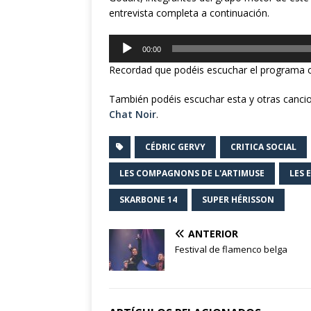
entrevista completa a continuación.
Reproductor
00:00
de
Recordad que podéis escuchar el programa 
audio
También podéis escuchar esta y otras cancio
Chat Noir
.
CÉDRIC GERVY
CRITICA SOCIAL
LES COMPAGNONS DE L'ARTIMUSE
LES 
SKARBONE 14
SUPER HÉRISSON
ANTERIOR
Festival de flamenco belga