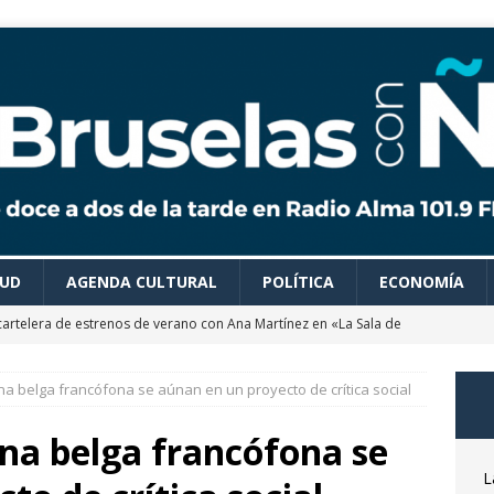
LUD
AGENDA CULTURAL
POLÍTICA
ECONOMÍA
cartelera de estrenos de verano con Ana Martínez en «La Sala de
na belga francófona se aúnan en un proyecto de crítica social
 colaboradores de Bruselas con Ñ te recomiendan todo tipo de
es para disfrutar de un verano ideal
AGENDA CULTURAL
ena belga francófona se
astrónomo Óscar Martín nos desvela las claves del próximo
L