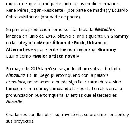
musical del que formó parte junto a sus medio hermanos,
René Pérez Joglar «Residente»
(por parte de madre) y
Eduardo
Cabra «Visitante»
(por parte de padre).
Su primera producción como solista, titulada
Ilevitable
y
lanzada en junio de 2016, obtuvo al año siguiente un
Grammy
en la categoría
«Mejor Álbum de Rock, Urbano o
Alternativo
» y por ella iLe fue nominada a un
Grammy
Latino como
«Mejor artista novel».
En mayo de 2019 lanzó su segundo álbum solista, titulado
Almadura
. Es un juego puertorriqueño con la palabra
armadura
,
no solamente puede significar «armadura», sino
también «alma dura», cambiando la
r
por la
l
en alusión a la
pronunciación puertorriqueña. Mientras que el tercero es
Nacarile
.
Charlamos con Ile sobre su trayectoria, su próximo concierto y
sus proyectos.