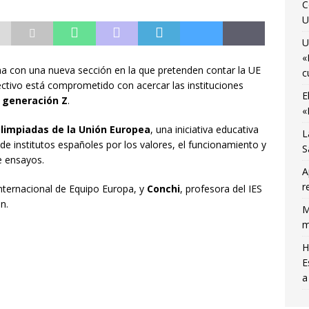
C
U
o
AGENDA CULTURAL
U
«
a con una nueva sección en la que pretenden contar la UE
c
lectivo está comprometido con acercar las instituciones
E
a
generación Z
.
«
limpiadas de la Unión Europea
, una iniciativa educativa
L
de institutos españoles por los valores, el funcionamiento y
S
e ensayos.
A
r
internacional de Equipo Europa, y
Conchi
, profesora del IES
n.
M
m
H
E
a