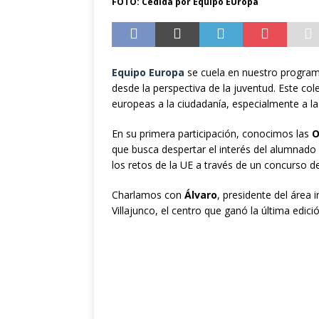
FOTO: Cedida por Equipo EUropa
la cultura y el veran
Equipo Europa
se cuela en nuestro program
desde la perspectiva de la juventud. Este co
europeas a la ciudadanía, especialmente a l
En su primera participación, conocimos las
O
que busca despertar el interés del alumnado 
los retos de la UE a través de un concurso d
Charlamos con
Álvaro
, presidente del área 
Villajunco, el centro que ganó la última edició