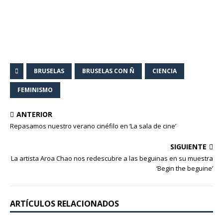
BRUSELAS
BRUSELAS CON Ñ
CIENCIA
FEMINISMO
ANTERIOR
Repasamos nuestro verano cinéfilo en ‘La sala de cine’
SIGUIENTE
La artista Aroa Chao nos redescubre a las beguinas en su muestra
‘Begin the beguine’
ARTÍCULOS RELACIONADOS