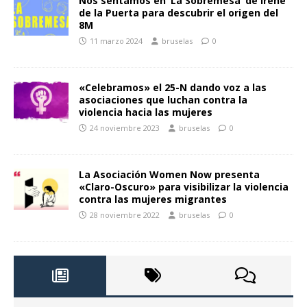
Nos sentamos en ‘La Sobremesa’ de Irene
de la Puerta para descubrir el origen del
8M
11 marzo 2024
bruselas
0
«Celebramos» el 25-N dando voz a las
asociaciones que luchan contra la
violencia hacia las mujeres
24 noviembre 2023
bruselas
0
La Asociación Women Now presenta
«Claro-Oscuro» para visibilizar la violencia
contra las mujeres migrantes
28 noviembre 2022
bruselas
0