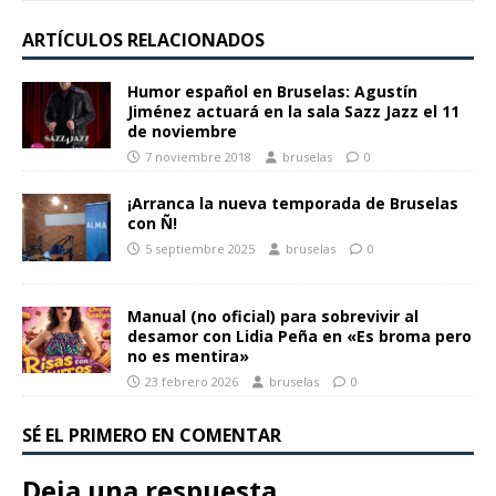
ARTÍCULOS RELACIONADOS
Humor español en Bruselas: Agustín
Jiménez actuará en la sala Sazz Jazz el 11
de noviembre
7 noviembre 2018
bruselas
0
¡Arranca la nueva temporada de Bruselas
con Ñ!
5 septiembre 2025
bruselas
0
Manual (no oficial) para sobrevivir al
desamor con Lidia Peña en «Es broma pero
no es mentira»
23 febrero 2026
bruselas
0
SÉ EL PRIMERO EN COMENTAR
Deja una respuesta