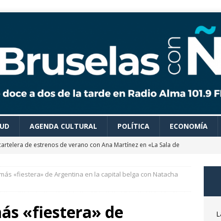
LUD
AGENDA CULTURAL
POLÍTICA
ECONOMÍA
cartelera de estrenos de verano con Ana Martínez en «La Sala de
más «fiestera» de Argentina en la capital belga con Natacha
 colaboradores de Bruselas con Ñ te recomiendan todo tipo de
es para disfrutar de un verano ideal
AGENDA CULTURAL
ás «fiestera» de
astrónomo Óscar Martín nos desvela las claves del próximo
L