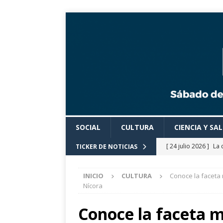
SOCIAL
CULTURA
CIENCIA Y SA
[ 24 julio 2026 ]
La 
TICKER DE NOTICIAS
Cine».
CULTURA
INICIO
CULTURA
Conoce la faceta 
[ 24 julio 2026 ]
Los
Nícora
actividades cultural
Conoce la faceta m
[ 24 julio 2026 ]
El 