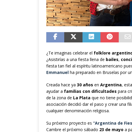
¿Te imaginas celebrar el
folklore argentin
¿Asistirías a una fiesta llena de
bailes
,
conc
fiesta tan fiel al espíritu latinoamericano pu
Emmanuel
ha preparado en Bruselas por u
Creada hace ya
30 años
en
Argentina
, est
ayudar a
familias con dificultades
para cri
de la zona de
La Plata
que no tiene posibilid
asociación decidió dar el paso y crear una fil
cualquier denominación religiosa.
Su próximo proyecto es
“Argentina de Fie
Cambre el próximo sábado
23 de mayo
a pa