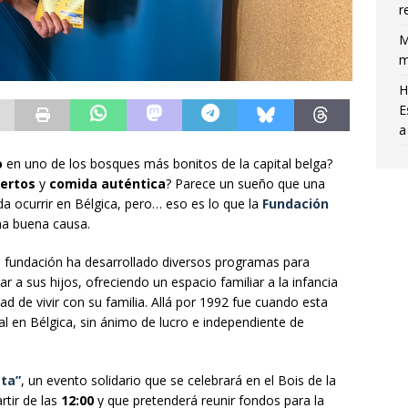
r
M
m
H
E
a
o
en uno de los bosques más bonitos de la capital belga?
iertos
y
comida auténtica
? Parece un sueño que una
eda ocurrir en Bélgica, pero… eso es lo que la
Fundación
na buena causa.
a fundación ha desarrollado diversos programas para
ar a sus hijos, ofreciendo un espacio familiar a la infancia
ad de vivir con su familia. Allá por 1992 fue cuando esta
ial en Bélgica, sin ánimo de lucro e independiente de
sta”
, un evento solidario que se celebrará en el Bois de la
rtir de las
12:00
y que pretenderá reunir fondos para la