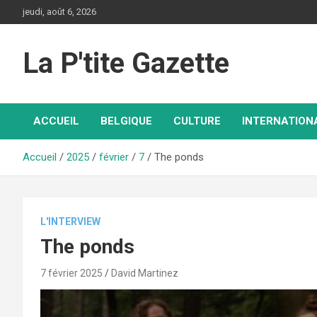
Aller
jeudi, août 6, 2026
au
contenu
La P'tite Gazette
ACCUEIL
BELGIQUE
CULTURE
INTERNATION
Accueil
2025
février
7
The ponds
L'INTERVIEW
The ponds
7 février 2025
David Martinez