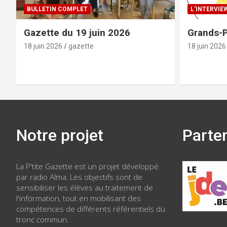
BULLETIN COMPLET
L'INTERVIE
Gazette du 19 juin 2026
Grands-P
18 juin 2026
gazette
18 juin 2026
Notre projet
Parte
La P'tite Gazette est un projet développé
par radio Alma. Les objectifs sont de
sensibiliser les élèves au traitement de
l'information, tout en mobilisant des
compétences de différents référentiels du
tronc commun.