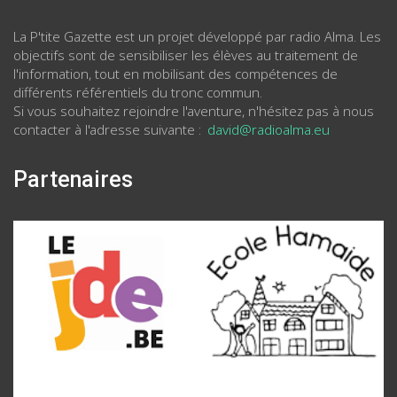
La P'tite Gazette est un projet développé par radio Alma. Les
objectifs sont de sensibiliser les élèves au traitement de
l'information, tout en mobilisant des compétences de
différents référentiels du tronc commun.
Si vous souhaitez rejoindre l'aventure, n'hésitez pas à nous
contacter à l'adresse suivante :
david@radioalma.eu
Partenaires