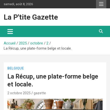
Aller
samedi, août 8, 2026
au
contenu
La P'tite Gazette
Accueil
2025
octobre
2
La Récup, une plate-forme belge et locale.
BELGIQUE
La Récup, une plate-forme belge
et locale.
2 octobre 2025
gazette