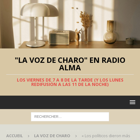
"LA VOZ DE CHARO" EN RADIO
ALMA
LOS VIERNES DE 7 A 8 DE LA TARDE (Y LOS LUNES
REDIFUSIÓN A LAS 11 DE LA NOCHE)
ACCUEIL
LA VOZ DE CHARO
« Los políticos dieron más