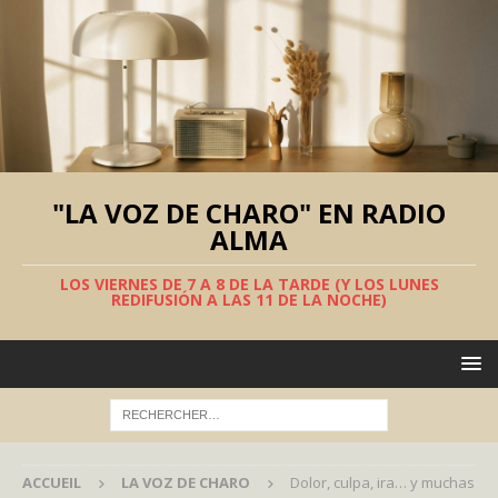
"LA VOZ DE CHARO" EN RADIO
ALMA
LOS VIERNES DE 7 A 8 DE LA TARDE (Y LOS LUNES
REDIFUSIÓN A LAS 11 DE LA NOCHE)
ACCUEIL
LA VOZ DE CHARO
Dolor, culpa, ira… y muchas