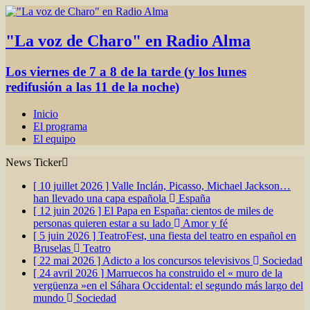
"La voz de Charo" en Radio Alma
Los viernes de 7 a 8 de la tarde (y los lunes
redifusión a las 11 de la noche)
Inicio
El programa
El equipo
News Ticker
[ 10 juillet 2026 ]
Valle Inclán, Picasso, Michael Jackson…
han llevado una capa española
España
[ 12 juin 2026 ]
El Papa en España: cientos de miles de
personas quieren estar a su lado
Amor y fé
[ 5 juin 2026 ]
TeatroFest, una fiesta del teatro en español en
Bruselas
Teatro
[ 22 mai 2026 ]
Adicto a los concursos televisivos
Sociedad
[ 24 avril 2026 ]
Marruecos ha construido el « muro de la
vergüenza »en el Sáhara Occidental: el segundo más largo del
mundo
Sociedad