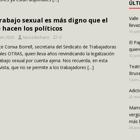
ÚLT
Valle
trabajo sexual es más digno que el
lleva
 hacen los políticos
10 juil
uin 2020
lavozdecharo
0
El Pa
ce Conxa Borrell, secretaria del Sindicato de Trabajadoras
quier
les OTRAS, quien lleva años reivindicando la legalización
12 jui
rabajo sexual por cuenta ajena. Nos recuerda, en esta
Teatr
vista, que no se permite a los trabajadores
[…]
Bruse
5 juin
Adict
22 mai
Marru
vergü
más 
24 avri