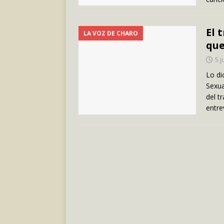
El 
LA VOZ DE CHARO
que
5 j
Lo di
Sexua
del t
entre