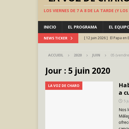
LOS VIERNES DE 7 A 8 DE LA TARDE (Y LO
INICIO
EL PROGRAMA
EL EQUIP
[ 12 juin 2026 ]
El Papa en 
NEWS TICKER
AMOR Y FÉ
ACCUEIL
2020
JUIN
05 (vendre
[ 5 juin 2026 ]
TeatroFest, 
[ 22 mai 2026 ]
Adicto a lo
Jour :
5 juin 2020
[ 24 avril 2026 ]
Marruecos 
Hab
LA VOZ DE CHARO
Occidental: el segundo má
a c
[ 10 juillet 2026 ]
Valle Inc
5 j
ESPAÑA
Nos l
Málag
ofrec
canci