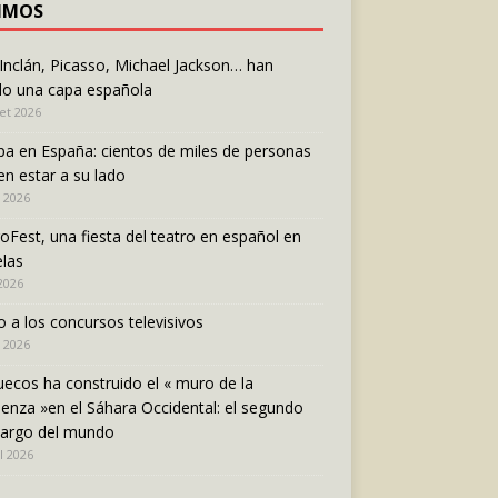
IMOS
 Inclán, Picasso, Michael Jackson… han
do una capa española
let 2026
pa en España: cientos de miles de personas
en estar a su lado
n 2026
oFest, una fiesta del teatro en español en
las
 2026
o a los concursos televisivos
 2026
ecos ha construido el « muro de la
enza »en el Sáhara Occidental: el segundo
largo del mundo
l 2026