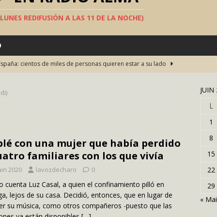
S LUNES REDIFUSIÓN A LAS 11 DE LA NOCHE)
O
España: cientos de miles de personas quieren estar a su lado
JUIN
di)
una fiesta del teatro en español en Bruselas
TEATRO
L
s concursos televisivos
SOCIEDAD
1
ha construido el « muro de la vergüenza »en el Sáhara
8
lé con una mujer que había perdido
s largo del mundo
SOCIEDAD
uatro familiares con los que vivía
15
lán, Picasso, Michael Jackson… han llevado una capa española
uin 2020
lavozdecharo
0
22
o cuenta Luz Casal, a quien el confinamiento pilló en
29
a, lejos de su casa. Decidió, entonces, que en lugar de
« Mai
er su música, como otros compañeros -puesto que las
ones ya están disponibles
[…]