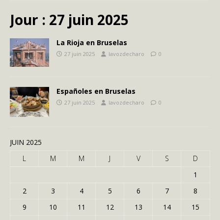
Jour :
27 juin 2025
La Rioja en Bruselas
27 juin 2025
lavozdecharo
0
Españoles en Bruselas
27 juin 2025
lavozdecharo
0
JUIN 2025
L
M
M
J
V
S
D
1
2
3
4
5
6
7
8
9
10
11
12
13
14
15