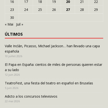
16
17
18
19
20
21
22
23
24
25
26
27
28
29
30
« Mai
Juil »
ÚLTIMOS
Valle Inclán, Picasso, Michael Jackson… han llevado una capa
española
10 juillet 2026
El Papa en España: cientos de miles de personas quieren estar
a su lado
12 juin 2026
TeatroFest, una fiesta del teatro en español en Bruselas
5 juin 2026
Adicto a los concursos televisivos
22 mai 2026