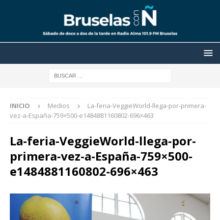
INICIO
Medios
La-feria-VeggieWorld-llega-por-primera-
vez-a-España-759×500-e1484881160802-696×463
La-feria-VeggieWorld-llega-por-
primera-vez-a-España-759×500-
e1484881160802-696×463