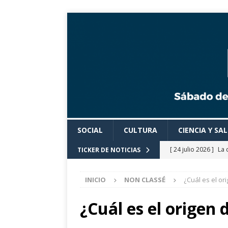
SOCIAL
CULTURA
CIENCIA Y SA
[ 24 julio 2026 ]
La 
TICKER DE NOTICIAS
Cine».
CULTURA
INICIO
NON CLASSÉ
¿Cuál es el or
[ 24 julio 2026 ]
Los
actividades cultural
¿Cuál es el origen 
[ 24 julio 2026 ]
El 