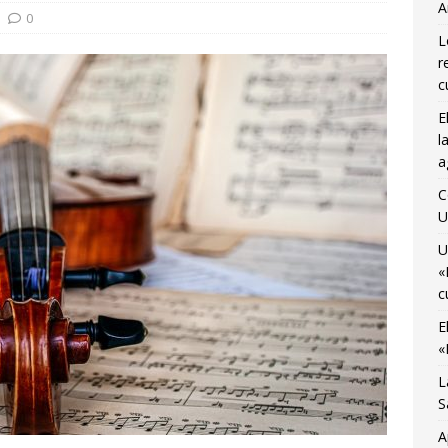
A
osto
CIENCIA Y SALUD
0
L
ocemos el Museo del Transporte Urbano de Bruselas con Adrián
r
A
c
E
último viaje de temporada de «Bruselas con Ñ» para disfrutar de
l
no
AGENDA CULTURAL
a
 Monnaie ocupada por 10 jóvenes trabajadores y estudiantes
C
U
U
«
c
E
«
L
S
A