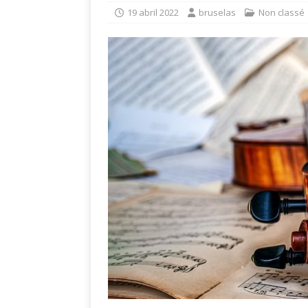
eclipse solar de ag
19 abril 2022
bruselas
Non classé
[ 24 julio 2026 ]
Con
Fuentes
CULTUR
[ 24 julio 2026 ]
Un 
la cultura y el vera
[ 10 abril 2021 ]
La
POLÍTICA