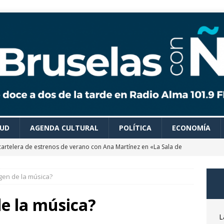
LUD
AGENDA CULTURAL
POLÍTICA
ECONOMÍA
cartelera de estrenos de verano con Ana Martínez en «La Sala de
igen de la música?
 colaboradores de Bruselas con Ñ te recomiendan todo tipo de
es para disfrutar de un verano ideal
AGENDA CULTURAL
de la música?
astrónomo Óscar Martín nos desvela las claves del próximo
L