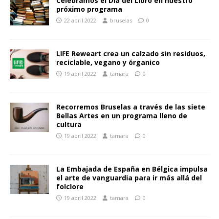
Celebramos el Día del Libro en nuestro
próximo programa
22 abril 2022
bruselas
0
LIFE Reweart crea un calzado sin residuos,
reciclable, vegano y órganico
19 abril 2022
tamara
0
Recorremos Bruselas a través de las siete
Bellas Artes en un programa lleno de
cultura
19 abril 2022
tamara
0
La Embajada de España en Bélgica impulsa
el arte de vanguardia para ir más allá del
folclore
19 abril 2022
tamara
0