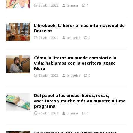
27 abril 2022
tamara
1
Librebook, la librería más internacional de
Bruselas
26 abril 2022
bruselas
0
Cómo la literatura puede cambiarte la
vida: hablamos con la escritora Itxaso
Muro
26 abril 2022
bruselas
0
Del papel a las ondas: libros, rosas,
escritoras y mucho más en nuestro último
programa
25 abril 2022
tamara
0