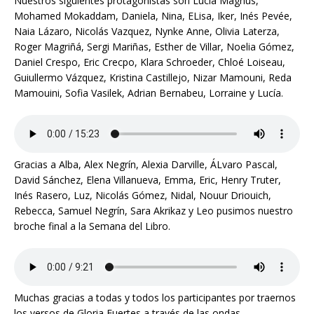
Nuestros siguientes protagonistas son Lucía Magnus,
Mohamed Mokaddam, Daniela, Nina, ELisa, Iker, Inés Pevée,
Naia Lázaro, Nicolás Vazquez, Nynke Anne, Olivia Laterza,
Roger Magriñá, Sergi Mariñas, Esther de Villar, Noelia Gómez,
Daniel Crespo, Eric Crecpo, Klara Schroeder, Chloé Loiseau,
Guiullermo Vázquez, Kristina Castillejo, Nizar Mamouni, Reda
Mamouini, Sofia Vasilek, Adrian Bernabeu, Lorraine y Lucía.
Gracias a Alba, Alex Negrín, Alexia Darville, ÁLvaro Pascal,
David Sánchez, Elena Villanueva, Emma, Eric, Henry Truter,
Inés Rasero, Luz, Nicolás Gómez, Nidal, Nouur Driouich,
Rebecca, Samuel Negrín, Sara Akrikaz y Leo pusimos nuestro
broche final a la Semana del Libro.
Muchas gracias a todas y todos los participantes por traernos
los versos de Gloria Fuertes a través de las ondas.