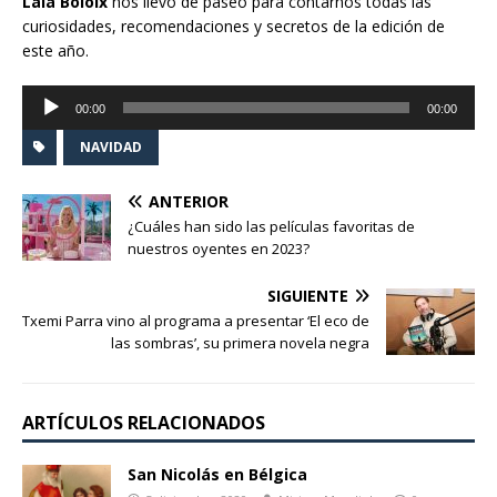
Laia Boloix
nos llevó de paseo para contarnos todas las
curiosidades, recomendaciones y secretos de la edición de
este año.
Reproductor
00:00
00:00
de
audio
NAVIDAD
ANTERIOR
¿Cuáles han sido las películas favoritas de
nuestros oyentes en 2023?
SIGUIENTE
Txemi Parra vino al programa a presentar ‘El eco de
las sombras’, su primera novela negra
ARTÍCULOS RELACIONADOS
San Nicolás en Bélgica