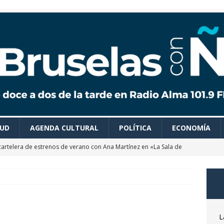
LUD
AGENDA CULTURAL
POLÍTICA
ECONOMÍA
cartelera de estrenos de verano con Ana Martínez en «La Sala de
 colaboradores de Bruselas con Ñ te recomiendan todo tipo de
es para disfrutar de un verano ideal
AGENDA CULTURAL
astrónomo Óscar Martín nos desvela las claves del próximo
L