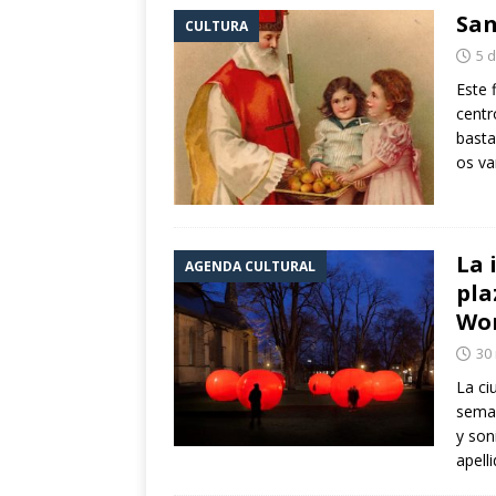
San
CULTURA
5 
Este 
centr
basta
os v
La 
AGENDA CULTURAL
pla
Wo
30
La ci
seman
y son
apell