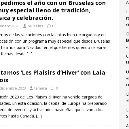
pedimos el año con un Bruselas con
A
osto
CIENCIA Y SALUD
uy especial lleno de tradición,
L
ocemos el Museo del Transporte Urbano de Bruselas con Adrián
ica y celebración.
r
A
c
 enero 2026
bruselas
0
E
último viaje de temporada de «Bruselas con Ñ» para disfrutar de
mos de las vacaciones con las pilas bien recargadas y en
l
ocasión con un programa muy especial que desde Bruselas
no
AGENDA CULTURAL
a
 hicimos para Navidad, en el que hemos querido celebrar
 fechas desde
 Monnaie ocupada por 10 jóvenes trabajadores y estudiantes
[…]
C
U
itamos ‘Les Plaisirs d’Hiver’ con Laia
U
«
oix
c
 diciembre 2023
tamara
0
E
ición 2023 de ‘Les Plaisirs d’Hiver‘ ha venido cargada de
«
ades. En esta ocasión, la capital de Europa ha preparado
erie de eventos y actividades navideñas que llevan a los
L
antes hasta Canadá.
[…]
S
A