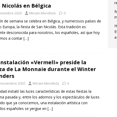
r
 Nicolás en Bélgica
M
diciembre 2020
Miriam Mendiola
0
m
fin de semana se celebra en Bélgica, y numerosos países de
H
o Europa, la fiesta de San Nicolás. Esta tradición es
E
nte desconocida para nosotros, los españoles, así que hoy
a
amos a contar
[…]
instalación «Vermell» preside la
za de La Monnaie durante el Winter
nders
 noviembre 2020
Miriam Mendiola
0
udad instaló las luces características de estas fiestas la
a pasada y, entre los adornos y los espectáculos de luces
ido que ya conocemos, una instalación artística con
idos españoles se yergue en
[…]