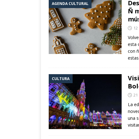
Des
AGENDA CULTURAL
eclipse solar de ag
Ñ m
[ 24 julio 2026 ]
Con
mús
Fuentes
CULTUR
12
[ 24 julio 2026 ]
Un 
Volve
esta 
la cultura y el vera
con ñ
[ 10 abril 2021 ]
estas
La
POLÍTICA
Vis
CULTURA
Bol
21
La ed
noved
una s
visit