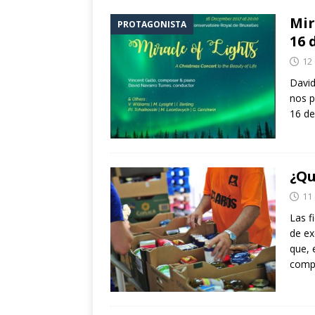
Mir
PROTAGONISTA
16 
12
David
nos p
16 de
¿Qu
11
Las f
de ex
que, 
comp