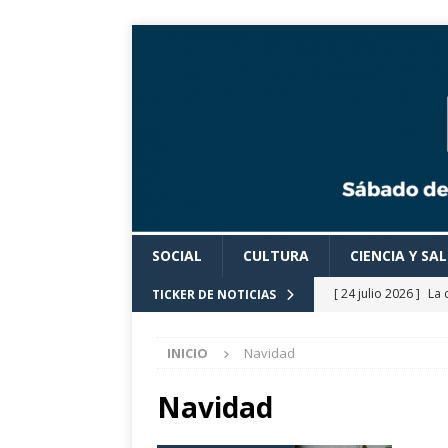
SOCIAL
CULTURA
CIENCIA Y SA
[ 24 julio 2026 ]
La 
TICKER DE NOTICIAS
Cine».
CULTURA
INICIO
Navidad
[ 24 julio 2026 ]
Los
actividades cultural
Navidad
[ 24 julio 2026 ]
El 