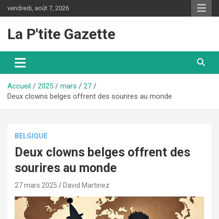
Aller
vendredi, août 7, 2026
au
contenu
La P'tite Gazette
Accueil
2025
mars
27
Deux clowns belges offrent des sourires au monde
BELGIQUE
Deux clowns belges offrent des
sourires au monde
27 mars 2025
David Martinez