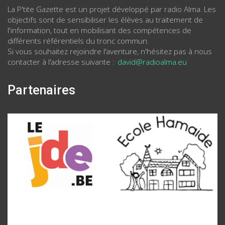
La P'tite Gazette est un projet développé par radio Alma. Les
objectifs sont de sensibiliser les élèves au traitement de
l'information, tout en mobilisant des compétences de
différents référentiels du tronc commun.
Si vous souhaitez rejoindre l'aventure, n'hésitez pas à nous
contacter à l'adresse suivante :
david@radioalma.eu
Partenaires