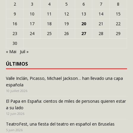
2
3
4
5
6
7
8
9
10
11
12
13
14
15
16
17
18
19
20
21
22
23
24
25
26
27
28
29
30
« Mai
Juil »
ÚLTIMOS
Valle Inclán, Picasso, Michael Jackson… han llevado una capa
española
10 juillet 2026
El Papa en España: cientos de miles de personas quieren estar
a su lado
12 juin 2026
TeatroFest, una fiesta del teatro en español en Bruselas
5 juin 2026