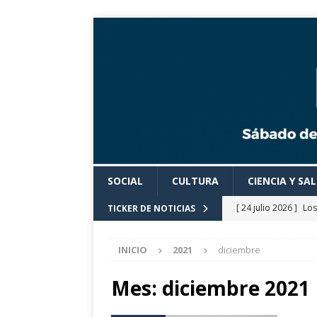
SOCIAL
CULTURA
CIENCIA Y SA
[ 24 julio 2026 ]
Los
TICKER DE NOTICIAS
actividades cultural
INICIO
2021
diciembre
[ 24 julio 2026 ]
El 
eclipse solar de ag
Mes:
diciembre 2021
[ 24 julio 2026 ]
Con