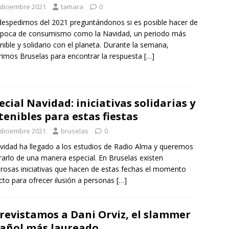
 diciembre 2021
tamara
0
espedimos del 2021 preguntándonos si es posible hacer de
época de consumismo como la Navidad, un periodo más
nible y solidario con el planeta. Durante la semana,
rimos Bruselas para encontrar la respuesta
[…]
ecial Navidad: iniciativas solidarias y
tenibles para estas fiestas
 diciembre 2021
bruselas
0
vidad ha llegado a los estudios de Radio Alma y queremos
rarlo de una manera especial. En Bruselas existen
osas iniciativas que hacen de estas fechas el momento
cto para ofrecer ilusión a personas
[…]
revistamos a Dani Orviz, el slammer
añol más laureado