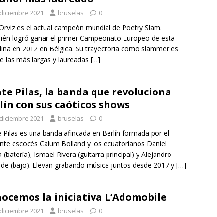
 diciembre 2021
bruselas
0
Orviz es el actual campeón mundial de Poetry Slam.
én logró ganar el primer Campeonato Europeo de esta
plina en 2012 en Bélgica. Su trayectoria como slammer es
e las más largas y laureadas
[…]
te Pilas, la banda que revoluciona
lín con sus caóticos shows
 diciembre 2021
bruselas
0
 Pilas es una banda afincada en Berlín formada por el
nte escocés Calum Bolland y los ecuatorianos Daniel
a (batería), Ismael Rivera (guitarra principal) y Alejandro
alde (bajo). Llevan grabando música juntos desde 2017 y
[…]
ocemos la iniciativa L’Adomobile
 diciembre 2021
bruselas
0