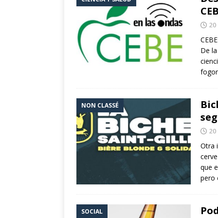
CEB
20
CEBE 
De la
cienc
fogo
Bic
NON CLASSÉ
seg
20
Otra 
cerve
que e
pero
Pod
SOCIAL