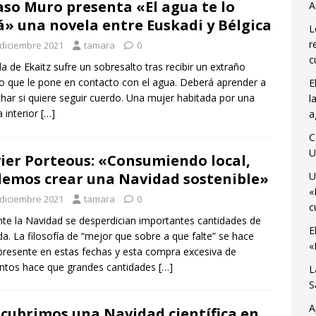
aso Muro presenta «El agua te lo
A
A
á» una novela entre Euskadi y Bélgica
L
último viaje de temporada de «Bruselas con Ñ» para disfrutar de
r
 diciembre 2021
tamara
0
no
AGENDA CULTURAL
c
da de Ekaitz sufre un sobresalto tras recibir un extraño
o que le pone en contacto con el agua. Deberá aprender a
E
 Monnaie ocupada por 10 jóvenes trabajadores y estudiantes
har si quiere seguir cuerdo. Una mujer habitada por una
l
a interior
[…]
a
cartelera de estrenos de verano con Ana Martínez en «La Sala de
C
U
ier Porteous: «Consumiendo local,
emos crear una Navidad sostenible»
U
«
 diciembre 2021
tamara
0
c
te la Navidad se desperdician importantes cantidades de
E
a. La filosofía de “mejor que sobre a que falte” se hace
«
resente en estas fechas y esta compra excesiva de
ntos hace que grandes cantidades
[…]
L
S
A
cubrimos una Navidad científica en