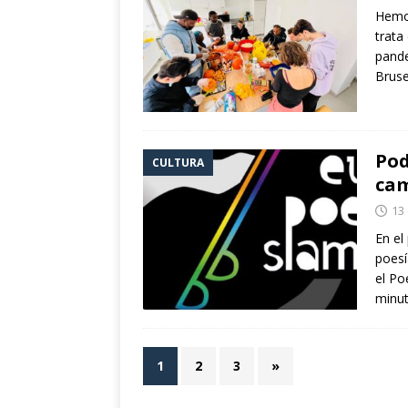
Hemos
trata
pande
Bruse
Pod
CULTURA
cam
13
En el
poesí
el Po
minu
1
2
3
»