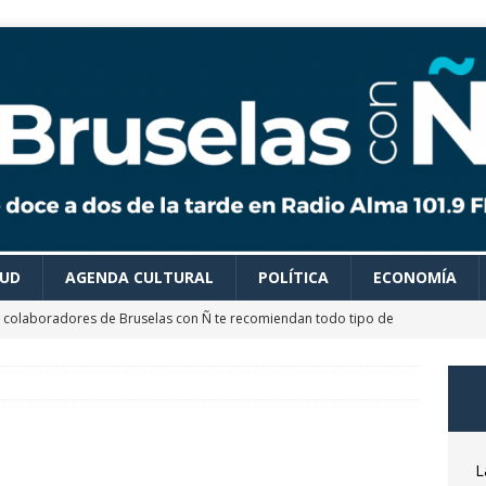
LUD
AGENDA CULTURAL
POLÍTICA
ECONOMÍA
 colaboradores de Bruselas con Ñ te recomiendan todo tipo de
es para disfrutar de un verano ideal
AGENDA CULTURAL
astrónomo Óscar Martín nos desvela las claves del próximo
osto
CIENCIA Y SALUD
ocemos el Museo del Transporte Urbano de Bruselas con Adrián
L