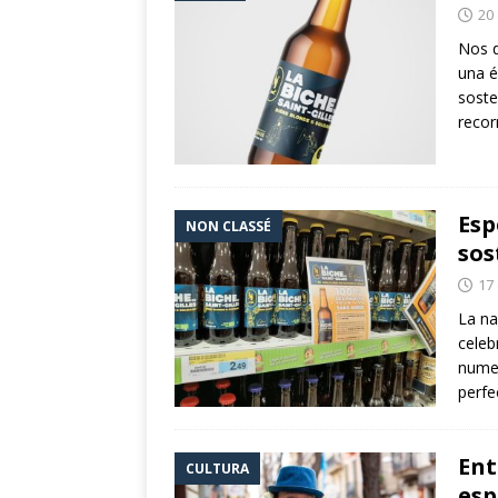
20
Nos d
una 
soste
recor
Esp
NON CLASSÉ
sos
17
La na
celeb
numer
perfe
Ent
CULTURA
esp