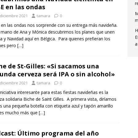
r
E en las ondas
M
 diciembre 2021
tamara
0
m
en las ondas nos sorprende con su entrega más navideña.
H
 mano de Ana y Mónica descubrimos los planes que unen
E
ia y Navidad aquí en Bélgica. Para quienes prefieran los
a
nes pero
[…]
he de St-Gilles: «Si sacamos una
unda cerveza será IPA o sin alcohol»
 diciembre 2021
tamara
0
iniciativa interesante para estas fiestas navideñas es la
za solidaria Biche de Saint Gilles. A primera vista, diríamos
s una pequeña botella con etiqueta azul y tapón amarillo
 es mucho más que
[…]
cast: Último programa del año