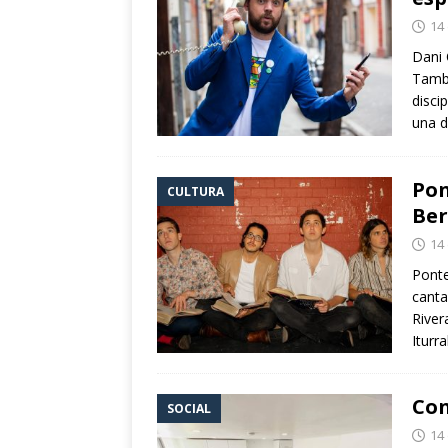
14
Dani 
Tambi
disci
una d
Pon
CULTURA
Ber
14
Ponte
canta
River
Iturr
Con
SOCIAL
14