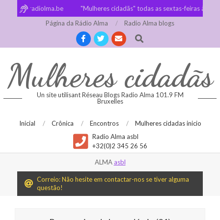
Skip
t www.radiolma.be
"Mulheres cidadãs" todas as sextas-feiras às 17h 
to
Página da Rádio Alma
Radio Alma blogs
content
Search
Mulheres cidadãs
Un site utilisant Réseau Blogs Radio Alma 101.9 FM
Bruxelles
Primary
Inicial
Crônica
Encontros
Mulheres cidadas inicio
Navigation
Radio Alma asbl
+32(0)2 345 26 56
Menu
ALMA
asbl
Correio: Não hesite em contactar-nos se tiver alguma
questão!