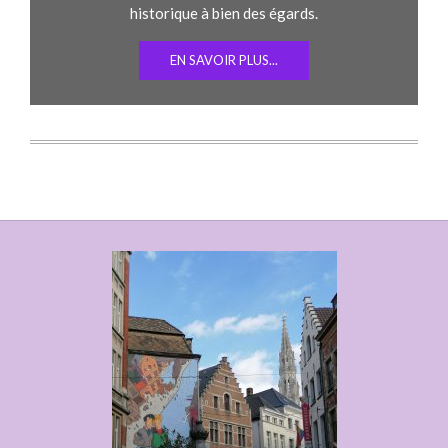
historique à bien des égards.
EN SAVOIR PLUS...
Entrevista Marta Lança Sexta 2 de abril
2025, curadora da exposiçao Afrotopias
Entrevue Pascale Kinanga, Responsable
du projet Angola 2025
Commemoraçoes 2025 na memoria do
Jose Afonso: poeta e cantor anti facista
; Entrevista da Maria Jose Gama e do
Helder Westerlain; Recordando o Zeca
Afonso do Zé Matias; As mulheres na
vida do Jose Afonso da Nelly Jazra;
testemunhos de Jovens
Journée internationale des droits des
femmes 20 mars 2025, à Flagey