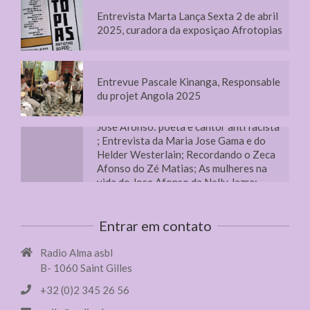
Entrevue Pascale Kinanga, Responsable
du projet Angola 2025
Commemoraçoes 2025 na memoria do
Jose Afonso: poeta e cantor anti facista
; Entrevista da Maria Jose Gama e do
Helder Westerlain; Recordando o Zeca
Afonso do Zé Matias; As mulheres na
vida do Jose Afonso da Nelly Jazra;
testemunhos de Jovens
Journée internationale des droits des
femmes 20 mars 2025, à Flagey
Entrevue Laudine Lahaye, Chargée
d’études au secrétariat général de
Entrar em contato
l’ASBL Soralia sur l’accueil extra-
scolaire
Radio Alma asbl
B- 1060 Saint Gilles
Entrevista Joana Costa Cantora e
+32 (0)2 345 26 56
professora de canto