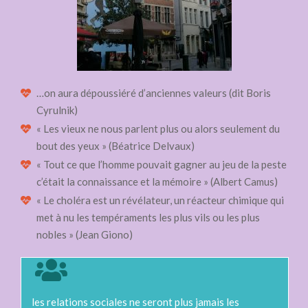
Entrevue Laudine Lahaye, Chargée
d’études au secrétariat général de
l’ASBL Soralia sur l’accueil extra-
scolaire
…on aura dépoussiéré d’anciennes valeurs (dit Boris
Entrevista Joana Costa Cantora e
Cyrulnik)
professora de canto
« Les vieux ne nous parlent plus ou alors seulement du
bout des yeux » (Béatrice Delvaux)
« Tout ce que l’homme pouvait gagner au jeu de la peste
Entrevista Cristina Valentim, Angola :
c’était la connaissance et la mémoire » (Albert Camus)
Os sons do cipale
« Le choléra est un révélateur, un réacteur chimique qui
met à nu les tempéraments les plus vils ou les plus
Entrevista Joao Paiva, comemoraçao
nobles » (Jean Giono)
Jose Afonso,escritor, cantor e poeta
antifascista
Entrevista Artur da Costa Especialista
les relations sociales ne seront plus jamais les