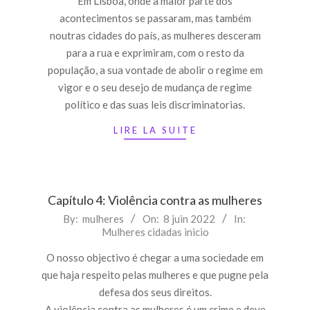
Em Lisboa, onde a maior parte dos
acontecimentos se passaram, mas também
noutras cidades do país, as mulheres desceram
para a rua e exprimiram, com o resto da
população, a sua vontade de abolir o regime em
vigor e o seu desejo de mudança de regime
político e das suas leis discriminatorias.
LIRE LA SUITE
Capítulo 4: Violência contra as mulheres
2022-
By:
mulheres
On:
8 juin 2022
In:
Mulheres cidadas inicio
06-
08
O nosso objectivo é chegar a uma sociedade em
que haja respeito pelas mulheres e que pugne pela
defesa dos seus direitos.
A violência contra as mulheres é um crime e deve