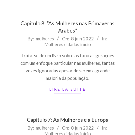
Capítulo 8: “As Mulheres nas Primaveras
Árabes”
2022-
By:
mulheres
On:
8 juin 2022
In:
Mulheres cidadas inicio
06-
08
Trata-se de um livro sobre as futuras gerações
com um enfoque particular nas mulheres, tantas
vezes ignoradas apesar de serem a grande
maioria da população.
LIRE LA SUITE
Capítulo 7: As Mulheres e a Europa
2022-
By:
mulheres
On:
8 juin 2022
In:
Mulheres cidadas inicio
06-