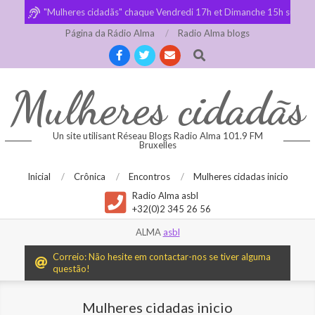
Skip
"Mulheres cidadãs" chaque Vendredi 17h et Dimanche 15h sur Ra
to
Página da Rádio Alma
Radio Alma blogs
content
Search
Mulheres cidadãs
Un site utilisant Réseau Blogs Radio Alma 101.9 FM
Bruxelles
Primary
Inicial
Crônica
Encontros
Mulheres cidadas inicio
Navigation
Radio Alma asbl
+32(0)2 345 26 56
Menu
ALMA
asbl
Correio: Não hesite em contactar-nos se tiver alguma
questão!
Mulheres cidadas inicio